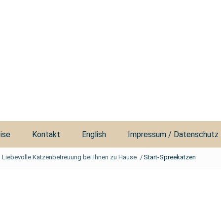
ise
Kontakt
English
Impressum / Datenschutz
– Liebevolle Katzenbetreuung bei Ihnen zu Hause
/
Start-Spreekatzen