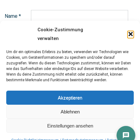
Name
*
Cookie-Zustimmung
E-Mail-Adresse
*
verwalten
Um dir ein optimales Erlebnis zu bieten, verwenden wir Technologien wie
Cookies, um Geräteinformationen zu speichern und/oder darauf
zuzugreifen. Wenn du diesen Technologien zustimmst, können wir Daten
wie das Surfverhalten oder eindeutige IDs auf dieser Website verarbeiten.
Website
Wenn du deine Zustimmung nicht erteilst oder zurückziehst, können
bestimmte Merkmale und Funktionen beeinträchtigt werden.
Akzeptieren
Ablehnen
Einstellungen ansehen
Copyright © 2026
Spreekatzen
. All rights reserved.
Designed by
FameThemes