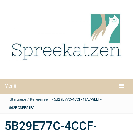
Menü
Startseite
/
Referenzen
/
5B29E77C-4CCF-43A7-9EEF-
662BC3FE51FA
5B29E77C-4CCF-