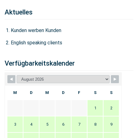
Aktuelles
Kunden werben Kunden
English speaking clients
Verfügbarkeitskalender
M
D
M
D
F
S
S
1
2
3
4
5
6
7
8
9