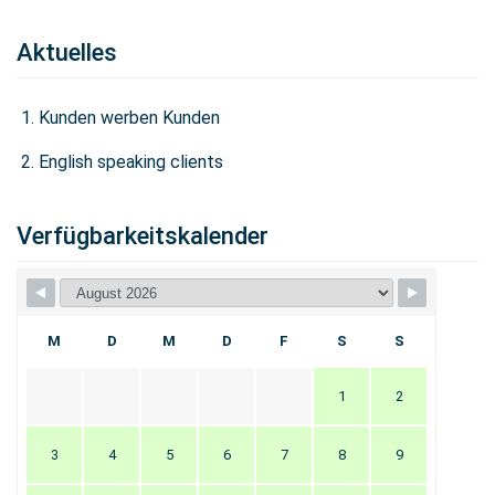
Aktuelles
Kunden werben Kunden
English speaking clients
Verfügbarkeitskalender
M
D
M
D
F
S
S
1
2
3
4
5
6
7
8
9