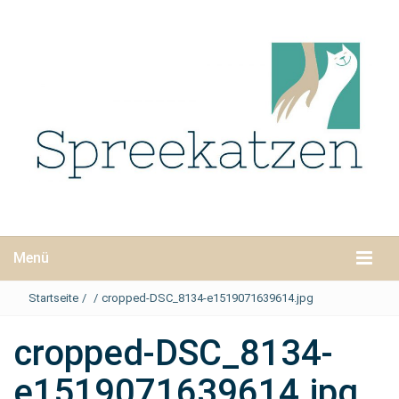
Menü
Startseite
/
/
cropped-DSC_8134-e1519071639614.jpg
cropped-DSC_8134-
e1519071639614.jpg