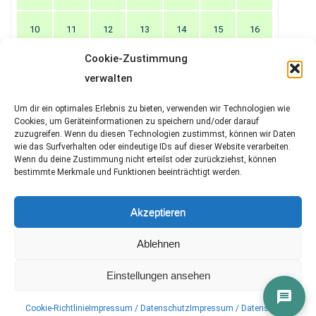
10
11
12
13
14
15
16
Cookie-Zustimmung
17
18
19
20
21
22
23
verwalten
24
25
26
27
28
29
30
Um dir ein optimales Erlebnis zu bieten, verwenden wir Technologien wie
Cookies, um Geräteinformationen zu speichern und/oder darauf
zuzugreifen. Wenn du diesen Technologien zustimmst, können wir Daten
31
wie das Surfverhalten oder eindeutige IDs auf dieser Website verarbeiten.
Wenn du deine Zustimmung nicht erteilst oder zurückziehst, können
bestimmte Merkmale und Funktionen beeinträchtigt werden.
Suchen
Akzeptieren
nach:
Ablehnen
Einstellungen ansehen
Copyright © 2026
Spreekatzen
. All rights reserved.
Designed by
FameThemes
Cookie-Richtlinie
Impressum / Datenschutz
Impressum / Datenschutz