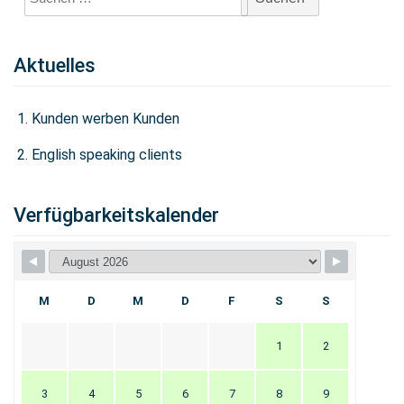
nach:
Aktuelles
Kunden werben Kunden
English speaking clients
Verfügbarkeitskalender
M
D
M
D
F
S
S
1
2
3
4
5
6
7
8
9